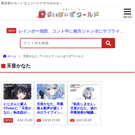
配信者の“ホット”なニュースで“今”がわかる！
MENU
レインボー池田、コント中に相方ジャンボにサプライズ結婚報告
ホーム
天音かなた アーカイブ - らいばーずワールド
天音かなた
にじさんじ新人
天音かなた、卒業
「転生しません」
VTuberに「天音か
後も歌声が届く！
天音かなた、涙の
なた」転生説がX
ホロライブメンバ
卒業発表が物議。
で拡散。否定的な
ーとの「歌ってみ
業務過多で心身限
NEW
4/24 21:00
12/16 21:00
12/3 20:00
声も多く矛盾点を
た」続々投稿へ
界の実態
検証