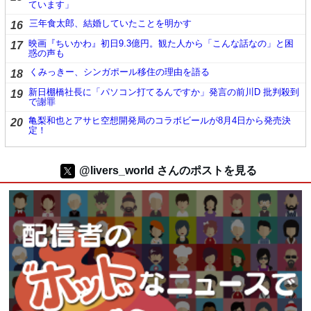
ています」
三年食太郎、結婚していたことを明かす
16
映画『ちいかわ』初日9.3億円。観た人から「こんな話なの」と困
17
惑の声も
くみっきー、シンガポール移住の理由を語る
18
新日棚橋社長に「パソコン打てるんですか」発言の前川D 批判殺到
19
で謝罪
亀梨和也とアサヒ空想開発局のコラボビールが8月4日から発売決
20
定！
@livers_world さんのポストを見る