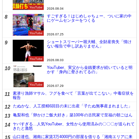
YouTube
2026.08.04
すごすぎる！はじめしゃちょー、ついに家の中
8
にゲームセンターをつくる
YouTube
2026.07.25
ショートスリーパー堀大輔、全財産喪失「情け
9
ない報告で申し訳ありません」
YouTube
2026.08.03
YouTuber、実父から金銭要求が続いていると明
10
かす「身内に脅されてるの」
YouTube
2026.07.29
素潜り漁師マサル、フグを食べて「言葉が出てこない」中毒症状を
11
報告
たぬかな、人工授精6回目の末に出産「子たぬ無事産まれました」
12
亀梨和也「卵かけご飯大好き」築100年の古民家で至福の朝ごはん
13
ヤバすぎる…人気YouTuber、女性から使用済みの〇〇〇が送られて
14
きたと激怒
山口達也、湘南に家賃3万4000円の部屋を借りる「湘南エリアに来
15