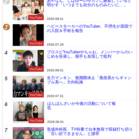
あやなん、しばゆーの今カノに嫉妬していると
2
明かす「いつまでも自分のものみたいに…」
YouTube
2026.08.01
ヘビースモーカーのYouTuber、不摂生が原因で
3
の入院＆手術を報告
YouTube
2026.07.28
プロスピYouTuberやちゃお。メンバーからのい
4
じめを告発し、相手も名指しで批判
YouTube
2026.08.01
全力マンキン、無期限休止「風俗系からギャン
5
ブル系へ」方向転換
YouTube
2026.07.31
ばんばんざいが今後の活動について報
6
告
YouTube
2026.08.01
形成外科医、TV特番で台本無視で収録打ち切り
7
「言い訳できません」と謝罪