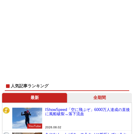
人気記事ランキング
最新
全期間
IShowSpeed「空に飛ぶぞ」6000万人達成の直後
1
に風船破裂→落下流血
YouTube
2026.08.02