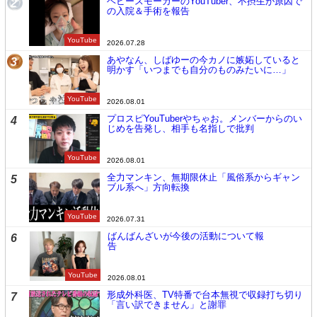
ヘビースモーカーのYouTuber、不摂生が原因で
2
の入院＆手術を報告
YouTube
2026.07.28
あやなん、しばゆーの今カノに嫉妬していると
3
明かす「いつまでも自分のものみたいに…」
YouTube
2026.08.01
プロスピYouTuberやちゃお。メンバーからのい
4
じめを告発し、相手も名指しで批判
YouTube
2026.08.01
全力マンキン、無期限休止「風俗系からギャン
5
ブル系へ」方向転換
YouTube
2026.07.31
ばんばんざいが今後の活動について報
6
告
YouTube
2026.08.01
形成外科医、TV特番で台本無視で収録打ち切り
7
「言い訳できません」と謝罪