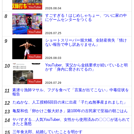
YouTube
2026.08.04
すごすぎる！はじめしゃちょー、ついに家の中
8
にゲームセンターをつくる
YouTube
2026.07.25
ショートスリーパー堀大輔、全財産喪失「情け
9
ない報告で申し訳ありません」
YouTube
2026.08.03
YouTuber、実父から金銭要求が続いていると明
10
かす「身内に脅されてるの」
YouTube
2026.07.29
素潜り漁師マサル、フグを食べて「言葉が出てこない」中毒症状を
11
報告
たぬかな、人工授精6回目の末に出産「子たぬ無事産まれました」
12
亀梨和也「卵かけご飯大好き」築100年の古民家で至福の朝ごはん
13
ヤバすぎる…人気YouTuber、女性から使用済みの〇〇〇が送られて
14
きたと激怒
三年食太郎、結婚していたことを明かす
15