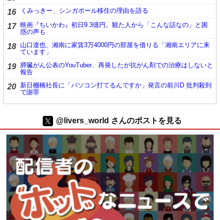
くみっきー、シンガポール移住の理由を語る
16
映画『ちいかわ』初日9.3億円。観た人から「こんな話なの」と困
17
惑の声も
山口達也、湘南に家賃3万4000円の部屋を借りる「湘南エリアに来
18
ています」
膵臓がん公表のYouTuber、再発したが抗がん剤での治療はしないと
19
報告
新日棚橋社長に「パソコン打てるんですか」発言の前川D 批判殺到
20
で謝罪
@livers_world さんのポストを見る