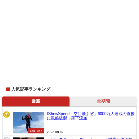
人気記事ランキング
最新
全期間
IShowSpeed「空に飛ぶぞ」6000万人達成の直後
1
に風船破裂→落下流血
YouTube
2026.08.02