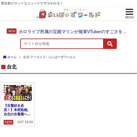
配信者の“ホット”なニュースで“今”がわかる！
MENU
ホロライブ所属の宝鐘マリンが後輩VTuberのすごさを語る「自分のすごさに気づいてない」
ホーム
台北 アーカイブ - らいばーずワールド
台北
【古着好き必
見！】木村拓哉、
台北の古着屋へ行
く「ロックT頑張
NEW
4/27 19:00
って集めたね」