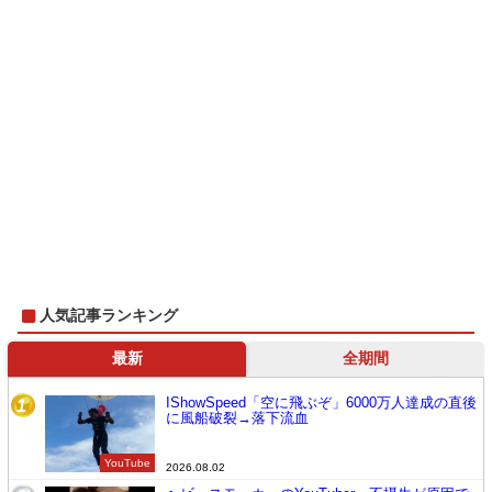
人気記事ランキング
最新
全期間
IShowSpeed「空に飛ぶぞ」6000万人達成の直後
1
に風船破裂→落下流血
YouTube
2026.08.02