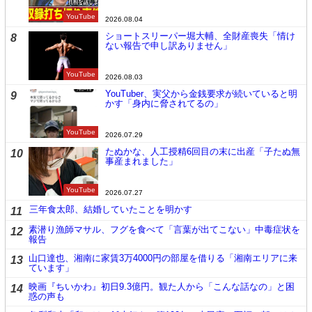
YouTube
2026.08.04
ショートスリーパー堀大輔、全財産喪失「情け
8
ない報告で申し訳ありません」
YouTube
2026.08.03
YouTuber、実父から金銭要求が続いていると明
9
かす「身内に脅されてるの」
YouTube
2026.07.29
たぬかな、人工授精6回目の末に出産「子たぬ無
10
事産まれました」
YouTube
2026.07.27
三年食太郎、結婚していたことを明かす
11
素潜り漁師マサル、フグを食べて「言葉が出てこない」中毒症状を
12
報告
山口達也、湘南に家賃3万4000円の部屋を借りる「湘南エリアに来
13
ています」
映画『ちいかわ』初日9.3億円。観た人から「こんな話なの」と困
14
惑の声も