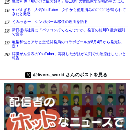
亀梨和也「卵かけご飯大好き」築100年の古民家で至福の朝ごはん
15
ヤバすぎる…人気YouTuber、女性から使用済みの〇〇〇が送られて
16
きたと激怒
くみっきー、シンガポール移住の理由を語る
17
新日棚橋社長に「パソコン打てるんですか」発言の前川D 批判殺到
18
で謝罪
亀梨和也とアサヒ空想開発局のコラボビールが8月4日から発売決
19
定！
膵臓がん公表のYouTuber、再発したが抗がん剤での治療はしないと
20
報告
@livers_world さんのポストを見る