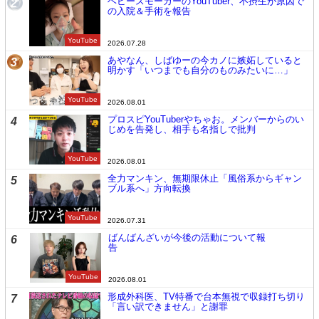
ヘビースモーカーのYouTuber、不摂生が原因で
2
の入院＆手術を報告
YouTube
2026.07.28
あやなん、しばゆーの今カノに嫉妬していると
3
明かす「いつまでも自分のものみたいに…」
YouTube
2026.08.01
プロスピYouTuberやちゃお。メンバーからのい
4
じめを告発し、相手も名指しで批判
YouTube
2026.08.01
全力マンキン、無期限休止「風俗系からギャン
5
ブル系へ」方向転換
YouTube
2026.07.31
ばんばんざいが今後の活動について報
6
告
YouTube
2026.08.01
形成外科医、TV特番で台本無視で収録打ち切り
7
「言い訳できません」と謝罪