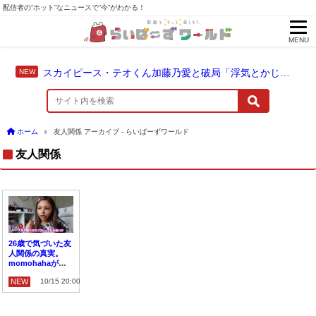
配信者の“ホット”なニュースで“今”がわかる！
MENU
スカイピース・テオくん加藤乃愛と破局「浮気とかじゃない」配信中に激白
ホーム
友人関係 アーカイブ - らいばーずワールド
友人関係
26歳で気づいた友
人関係の真実。
momohahaが語
る「嫌われない努
NEW
10/15 20:00
力」からの解放