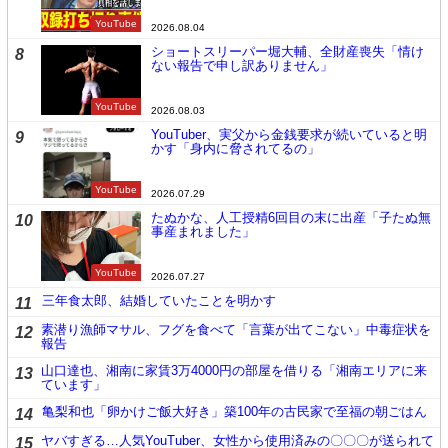
YouTube
2026.08.04
ショートスリーパー堀大輔、全財産喪失「情け
8
ない報告で申し訳ありません」
YouTube
2026.08.03
YouTuber、実父から金銭要求が続いていると明
9
かす「身内に脅されてるの」
YouTube
2026.07.29
たぬかな、人工授精6回目の末に出産「子たぬ無
10
事産まれました」
YouTube
2026.07.27
三年食太郎、結婚していたことを明かす
11
素潜り漁師マサル、フグを食べて「言葉が出てこない」中毒症状を
12
報告
山口達也、湘南に家賃3万4000円の部屋を借りる「湘南エリアに来
13
ています」
亀梨和也「卵かけご飯大好き」築100年の古民家で至福の朝ごはん
14
ヤバすぎる…人気YouTuber、女性から使用済みの〇〇〇が送られて
15