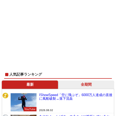
人気記事ランキング
最新
全期間
IShowSpeed「空に飛ぶぞ」6000万人達成の直後
1
に風船破裂→落下流血
YouTube
2026.08.02