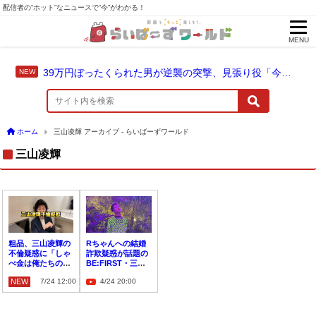
配信者の“ホット”なニュースで“今”がわかる！
MENU
39万円ぼったくられた男が逆襲の突撃、見張り役「今やってないじゃん」と否認
ホーム
三山凌輝 アーカイブ - らいばーずワールド
三山凌輝
粗品、三山凌輝の
Rちゃんへの結婚
不倫疑惑に「しゃ
詐欺疑惑が話題の
べ金は俺たちのヒ
BE:FIRST・三山
ーロー」と絶賛
凌輝、婚約破棄ト
NEW
7/24 12:00
4/24 20:00
ラブル否定