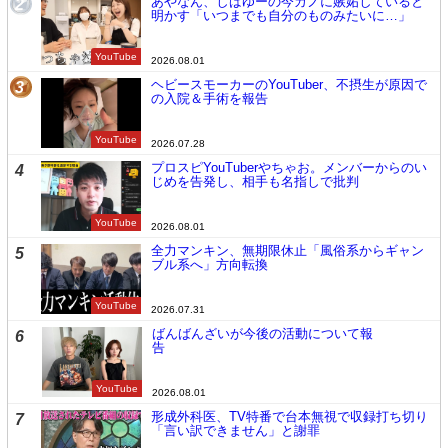
あやなん、しばゆーの今カノに嫉妬していると
2
明かす「いつまでも自分のものみたいに…」
YouTube
2026.08.01
ヘビースモーカーのYouTuber、不摂生が原因で
3
の入院＆手術を報告
YouTube
2026.07.28
プロスピYouTuberやちゃお。メンバーからのい
4
じめを告発し、相手も名指しで批判
YouTube
2026.08.01
全力マンキン、無期限休止「風俗系からギャン
5
ブル系へ」方向転換
YouTube
2026.07.31
ばんばんざいが今後の活動について報
6
告
YouTube
2026.08.01
形成外科医、TV特番で台本無視で収録打ち切り
7
「言い訳できません」と謝罪