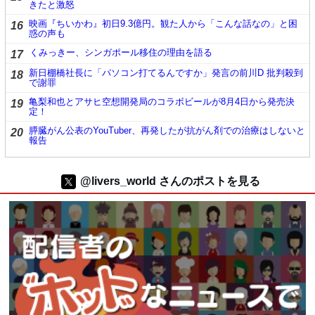
きたと激怒
映画『ちいかわ』初日9.3億円。観た人から「こんな話なの」と困
16
惑の声も
くみっきー、シンガポール移住の理由を語る
17
新日棚橋社長に「パソコン打てるんですか」発言の前川D 批判殺到
18
で謝罪
亀梨和也とアサヒ空想開発局のコラボビールが8月4日から発売決
19
定！
膵臓がん公表のYouTuber、再発したが抗がん剤での治療はしないと
20
報告
@livers_world さんのポストを見る