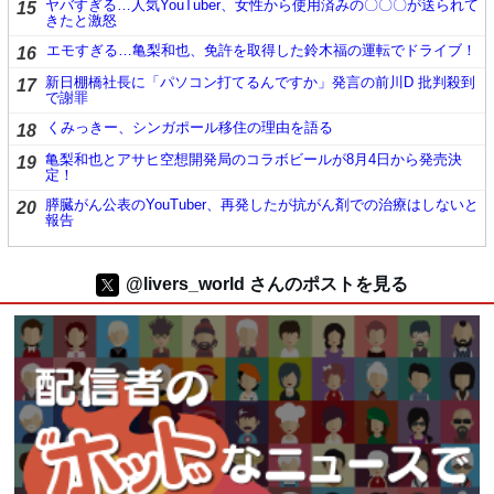
ヤバすぎる…人気YouTuber、女性から使用済みの〇〇〇が送られて
15
きたと激怒
エモすぎる…亀梨和也、免許を取得した鈴木福の運転でドライブ！
16
新日棚橋社長に「パソコン打てるんですか」発言の前川D 批判殺到
17
で謝罪
くみっきー、シンガポール移住の理由を語る
18
亀梨和也とアサヒ空想開発局のコラボビールが8月4日から発売決
19
定！
膵臓がん公表のYouTuber、再発したが抗がん剤での治療はしないと
20
報告
@livers_world さんのポストを見る