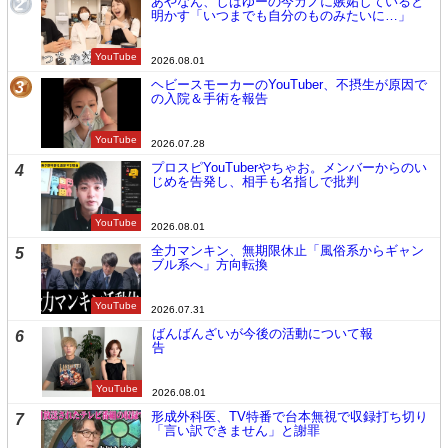
あやなん、しばゆーの今カノに嫉妬していると
2
明かす「いつまでも自分のものみたいに…」
YouTube
2026.08.01
ヘビースモーカーのYouTuber、不摂生が原因で
3
の入院＆手術を報告
YouTube
2026.07.28
プロスピYouTuberやちゃお。メンバーからのい
4
じめを告発し、相手も名指しで批判
YouTube
2026.08.01
全力マンキン、無期限休止「風俗系からギャン
5
ブル系へ」方向転換
YouTube
2026.07.31
ばんばんざいが今後の活動について報
6
告
YouTube
2026.08.01
形成外科医、TV特番で台本無視で収録打ち切り
7
「言い訳できません」と謝罪