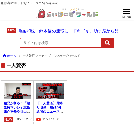
配信者の“ホット”なニュースで“今”がわかる！
MENU
亀梨和也、鈴木福の運転に「ドキドキ」助手席から見守った成長のドライブ
ホーム
一人賛否 アーカイブ - らいばーずワールド
一人賛否
粗品が斬る！「超
【一人賛否】霜降
気持ちいい」北島
り明星・粗品が1
康介不倫や福山雅
週間のニュースを
治下ネタ発言を一
斬る！今回は誰や
NEW
8/26 12:00
11/27 12:00
人賛否
ねんシリーズ？