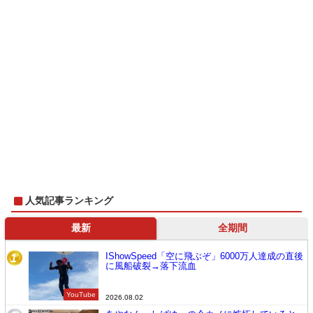
人気記事ランキング
最新
全期間
IShowSpeed「空に飛ぶぞ」6000万人達成の直後
1
に風船破裂→落下流血
YouTube
2026.08.02