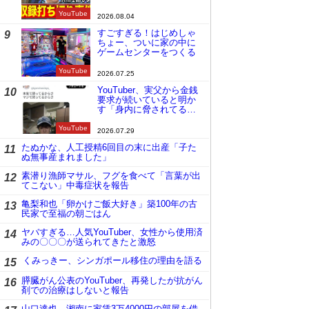
謝罪
YouTube
2026.08.04
すごすぎる！はじめしゃ
9
ちょー、ついに家の中に
ゲームセンターをつくる
YouTube
2026.07.25
YouTuber、実父から金銭
10
要求が続いていると明か
す「身内に脅されてる
の」
YouTube
2026.07.29
たぬかな、人工授精6回目の末に出産「子た
11
ぬ無事産まれました」
素潜り漁師マサル、フグを食べて「言葉が出
12
てこない」中毒症状を報告
亀梨和也「卵かけご飯大好き」築100年の古
13
民家で至福の朝ごはん
ヤバすぎる…人気YouTuber、女性から使用済
14
みの〇〇〇が送られてきたと激怒
くみっきー、シンガポール移住の理由を語る
15
膵臓がん公表のYouTuber、再発したが抗がん
16
剤での治療はしないと報告
山口達也、湘南に家賃3万4000円の部屋を借