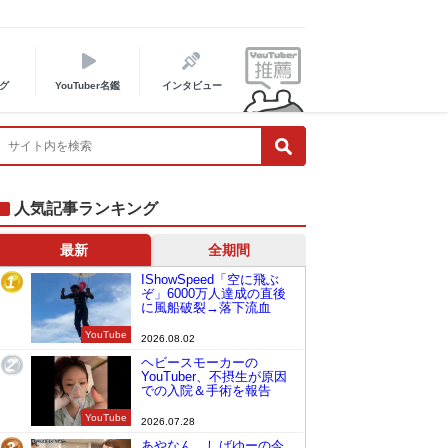
グ
YouTuber名鑑
インタビュー
人気記事ランキング
最新
全期間
IShowSpeed「空に飛ぶ
1
ぞ」6000万人達成の直後
に風船破裂→落下流血
YouTube
2026.08.02
ヘビースモーカーの
2
YouTuber、不摂生が原因
での入院＆手術を報告
YouTube
2026.07.28
あやなん、しばゆーの今