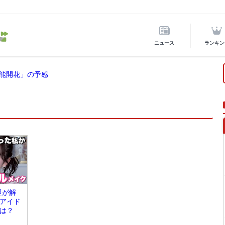
ニュース
ランキン
能開花」の予感
里が解
アイド
は？