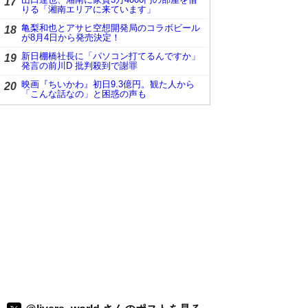
17
りる「湘南エリアに来ています」
亀梨和也とアサヒ空想開発局のコラボビール
18
が8月4日から発売決定！
新日棚橋社長に「パソコン打てるんですか」
19
発言の前川D 批判殺到で謝罪
映画『ちいかわ』初日9.3億円。観た人から
20
「こんな話なの」と困惑の声も