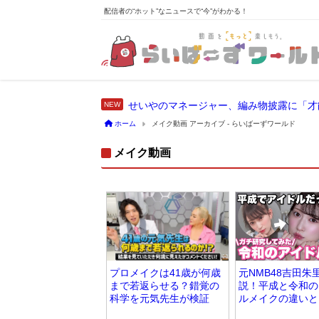
配信者の“ホット”なニュースで“今”がわかる！
せいやのマネージャー、編み物披露に「才
ホーム
メイク動画 アーカイブ - らいばーずワールド
メイク動画
プロメイクは41歳が何歳
元NMB48吉田朱
まで若返らせる？錯覚の
説！平成と令和の
科学を元気先生が検証
ルメイクの違いと