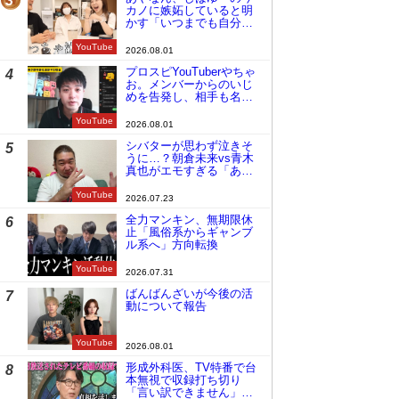
3
カノに嫉妬していると明
かす「いつまでも自分の
ものみたいに…」
YouTube
2026.08.01
プロスピYouTuberやちゃ
4
お。メンバーからのいじ
めを告発し、相手も名指
しで批判
YouTube
2026.08.01
シバターが思わず泣きそ
5
うに…？朝倉未来vs青木
真也がエモすぎる「あの
時の桜庭和志は今の青木
真也」
YouTube
2026.07.23
全力マンキン、無期限休
6
止「風俗系からギャンブ
ル系へ」方向転換
YouTube
2026.07.31
ばんばんざいが今後の活
7
動について報告
YouTube
2026.08.01
形成外科医、TV特番で台
8
本無視で収録打ち切り
「言い訳できません」と