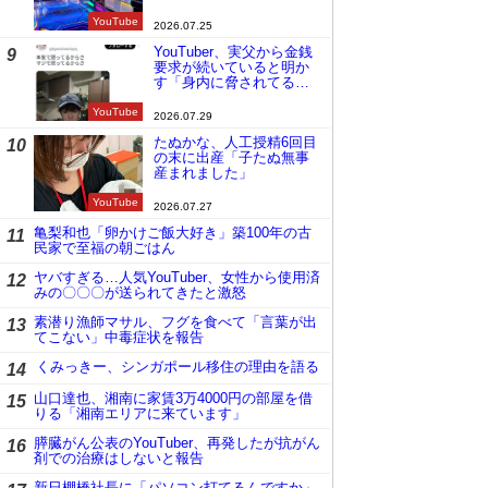
YouTube
2026.07.25
YouTuber、実父から金銭
9
要求が続いていると明か
す「身内に脅されてる
の」
YouTube
2026.07.29
たぬかな、人工授精6回目
10
の末に出産「子たぬ無事
産まれました」
YouTube
2026.07.27
亀梨和也「卵かけご飯大好き」築100年の古
11
民家で至福の朝ごはん
ヤバすぎる…人気YouTuber、女性から使用済
12
みの〇〇〇が送られてきたと激怒
素潜り漁師マサル、フグを食べて「言葉が出
13
てこない」中毒症状を報告
くみっきー、シンガポール移住の理由を語る
14
山口達也、湘南に家賃3万4000円の部屋を借
15
りる「湘南エリアに来ています」
膵臓がん公表のYouTuber、再発したが抗がん
16
剤での治療はしないと報告
新日棚橋社長に「パソコン打てるんですか」