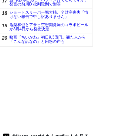
17
発言の前川D 批判殺到で謝罪
ショートスリーパー堀大輔、全財産喪失「情
18
けない報告で申し訳ありません」
亀梨和也とアサヒ空想開発局のコラボビール
19
が8月4日から発売決定！
映画『ちいかわ』初日9.3億円。観た人から
20
「こんな話なの」と困惑の声も