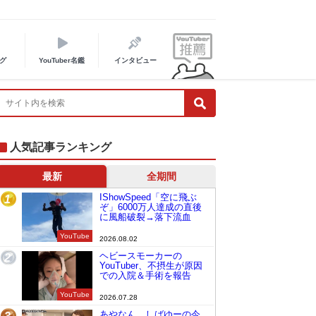
グ
YouTuber名鑑
インタビュー
人気記事ランキング
最新
全期間
IShowSpeed「空に飛ぶ
1
ぞ」6000万人達成の直後
に風船破裂→落下流血
YouTube
2026.08.02
ヘビースモーカーの
2
YouTuber、不摂生が原因
での入院＆手術を報告
YouTube
2026.07.28
あやなん、しばゆーの今