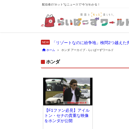
配信者の“ホット”なニュースで“今”がわかる！
「リゾートなのに紛争地」検問2つ越えた
ホーム
ホンダ アーカイブ - らいばーずワールド
ホンダ
【F1ファン必見】アイル
トン・セナの貴重な映像
をホンダが公開