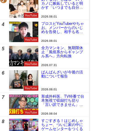
3
カノに嫉妬していると明
かす「いつまでも自分の
ものみたいに…」
YouTube
2026.08.01
プロスピYouTuberやちゃ
4
お。メンバーからのいじ
めを告発し、相手も名指
しで批判
YouTube
2026.08.01
全力マンキン、無期限休
5
止「風俗系からギャンブ
ル系へ」方向転換
YouTube
2026.07.31
ばんばんざいが今後の活
6
動について報告
YouTube
2026.08.01
形成外科医、TV特番で台
7
本無視で収録打ち切り
「言い訳できません」と
謝罪
YouTube
2026.08.04
すごすぎる！はじめしゃ
8
ちょー、ついに家の中に
ゲームセンターをつくる