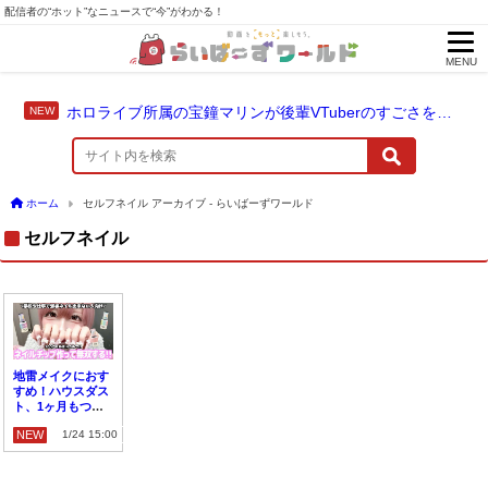
配信者の“ホット”なニュースで“今”がわかる！
MENU
ホロライブ所属の宝鐘マリンが後輩VTuberのすごさを語る「自分のすごさに気づいてない」
ホーム
セルフネイル アーカイブ - らいばーずワールド
セルフネイル
地雷メイクにおす
すめ！ハウスダス
ト、1ヶ月もつネ
イルチップの作り
NEW
1/24 15:00
方を解説