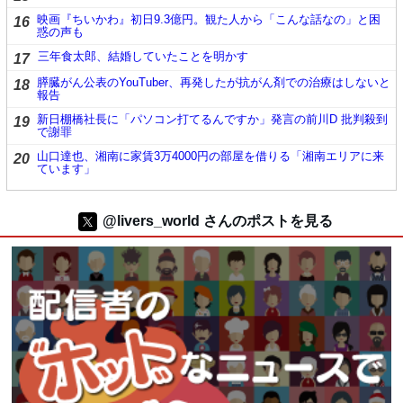
映画『ちいかわ』初日9.3億円。観た人から「こんな話なの」と困
16
惑の声も
三年食太郎、結婚していたことを明かす
17
膵臓がん公表のYouTuber、再発したが抗がん剤での治療はしないと
18
報告
新日棚橋社長に「パソコン打てるんですか」発言の前川D 批判殺到
19
で謝罪
山口達也、湘南に家賃3万4000円の部屋を借りる「湘南エリアに来
20
ています」
@livers_world さんのポストを見る