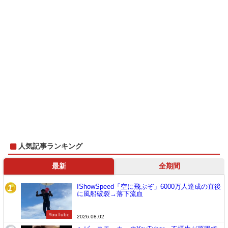
人気記事ランキング
最新
全期間
IShowSpeed「空に飛ぶぞ」6000万人達成の直後
1
に風船破裂→落下流血
YouTube
2026.08.02