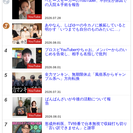
ヘビースモーカーのYouTuber、不摂生が原因で
2
の入院＆手術を報告
YouTube
2026.07.28
あやなん、しばゆーの今カノに嫉妬していると
3
明かす「いつまでも自分のものみたいに…」
YouTube
2026.08.01
プロスピYouTuberやちゃお。メンバーからのい
4
じめを告発し、相手も名指しで批判
YouTube
2026.08.01
全力マンキン、無期限休止「風俗系からギャン
5
ブル系へ」方向転換
YouTube
2026.07.31
ばんばんざいが今後の活動について報
6
告
YouTube
2026.08.01
形成外科医、TV特番で台本無視で収録打ち切り
7
「言い訳できません」と謝罪