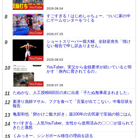
YouTube
2026.08.04
すごすぎる！はじめしゃちょー、ついに家の中
8
にゲームセンターをつくる
YouTube
2026.07.25
ショートスリーパー堀大輔、全財産喪失「情け
9
ない報告で申し訳ありません」
YouTube
2026.08.03
YouTuber、実父から金銭要求が続いていると明
10
かす「身内に脅されてるの」
YouTube
2026.07.29
たぬかな、人工授精6回目の末に出産「子たぬ無事産まれました」
11
素潜り漁師マサル、フグを食べて「言葉が出てこない」中毒症状を
12
報告
亀梨和也「卵かけご飯大好き」築100年の古民家で至福の朝ごはん
13
ヤバすぎる…人気YouTuber、女性から使用済みの〇〇〇が送られて
14
きたと激怒
くみっきー、シンガポール移住の理由を語る
15