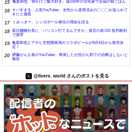
亀梨和也「卵かけご飯大好き」築100年の古民家で至福の朝ごはん
15
ヤバすぎる…人気YouTuber、女性から使用済みの〇〇〇が送られて
16
きたと激怒
くみっきー、シンガポール移住の理由を語る
17
新日棚橋社長に「パソコン打てるんですか」発言の前川D 批判殺到
18
で謝罪
亀梨和也とアサヒ空想開発局のコラボビールが8月4日から発売決
19
定！
膵臓がん公表のYouTuber、再発したが抗がん剤での治療はしないと
20
報告
@livers_world さんのポストを見る