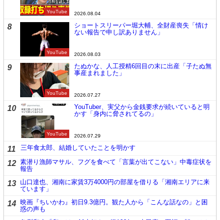
YouTube
2026.08.04
ショートスリーパー堀大輔、全財産喪失「情け
8
ない報告で申し訳ありません」
YouTube
2026.08.03
たぬかな、人工授精6回目の末に出産「子たぬ無
9
事産まれました」
YouTube
2026.07.27
YouTuber、実父から金銭要求が続いていると明
10
かす「身内に脅されてるの」
YouTube
2026.07.29
三年食太郎、結婚していたことを明かす
11
素潜り漁師マサル、フグを食べて「言葉が出てこない」中毒症状を
12
報告
山口達也、湘南に家賃3万4000円の部屋を借りる「湘南エリアに来
13
ています」
映画『ちいかわ』初日9.3億円。観た人から「こんな話なの」と困
14
惑の声も