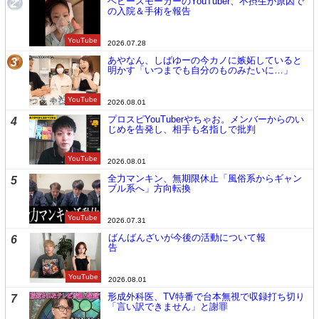
ヘビースモーカーのYouTuber、不摂生が原因で
2
の入院＆手術を報告
YouTube
2026.07.28
あやなん、しばゆーの今カノに嫉妬していると
3
明かす「いつまでも自分のものみたいに…」
YouTube
2026.08.01
プロスピYouTuberやちゃお。メンバーからのい
4
じめを告発し、相手も名指しで批判
YouTube
2026.08.01
全力マンキン、無期限休止「風俗系からギャン
5
ブル系へ」方向転換
YouTube
2026.07.31
ばんばんざいが今後の活動について報
6
告
YouTube
2026.08.01
形成外科医、TV特番で台本無視で収録打ち切り
7
「言い訳できません」と謝罪