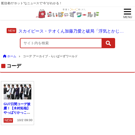
配信者の“ホット”なニュースで“今”がわかる！
MENU
スカイピース・テオくん加藤乃愛と破局「浮気とかじゃない」配信中に激白
ホーム
コーデ アーカイブ - らいばーずワールド
コーデ
GU7日間コーデ披
露！【木村拓哉】
やっぱりかっこい
い！
NEW
10/2 09:00