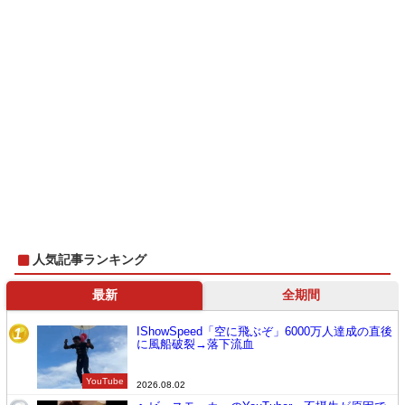
人気記事ランキング
最新
全期間
IShowSpeed「空に飛ぶぞ」6000万人達成の直後
1
に風船破裂→落下流血
YouTube
2026.08.02