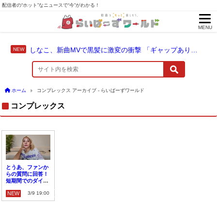
配信者の“ホット”なニュースで“今”がわかる！
MENU
しなこ、新曲MVで黒髪に激変の衝撃 「ギャップありすぎ」の声
ホーム
コンプレックス アーカイブ - らいばーずワールド
コンプレックス
とうあ、ファンか
らの質問に回答！
短期間でのダイエ
ットは？コンプレ
NEW
3/9 19:00
ックスはある？