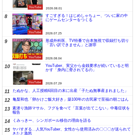
YouTube
2026.08.01
すごすぎる！はじめしゃちょー、ついに家の中
8
にゲームセンターをつくる
YouTube
2026.07.25
形成外科医、TV特番で台本無視で収録打ち切り
9
「言い訳できません」と謝罪
YouTube
2026.08.04
YouTuber、実父から金銭要求が続いていると明
10
かす「身内に脅されてるの」
YouTube
2026.07.29
たぬかな、人工授精6回目の末に出産「子たぬ無事産まれました」
11
亀梨和也「卵かけご飯大好き」築100年の古民家で至福の朝ごはん
12
素潜り漁師マサル、フグを食べて「言葉が出てこない」中毒症状を
13
報告
くみっきー、シンガポール移住の理由を語る
14
ヤバすぎる…人気YouTuber、女性から使用済みの〇〇〇が送られて
15
きたと激怒