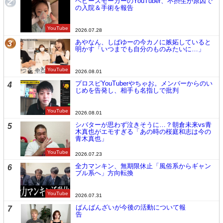
ヘビースモーカーのYouTuber、不摂生が原因で
2
の入院＆手術を報告
YouTube
2026.07.28
あやなん、しばゆーの今カノに嫉妬していると
3
明かす「いつまでも自分のものみたいに…」
YouTube
2026.08.01
プロスピYouTuberやちゃお。メンバーからのい
4
じめを告発し、相手も名指しで批判
YouTube
2026.08.01
シバターが思わず泣きそうに…？朝倉未来vs青
5
木真也がエモすぎる「あの時の桜庭和志は今の
青木真也」
YouTube
2026.07.23
全力マンキン、無期限休止「風俗系からギャン
6
ブル系へ」方向転換
YouTube
2026.07.31
ばんばんざいが今後の活動について報
7
告