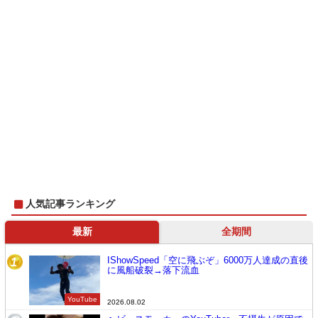
人気記事ランキング
最新
全期間
IShowSpeed「空に飛ぶぞ」6000万人達成の直後
1
に風船破裂→落下流血
YouTube
2026.08.02