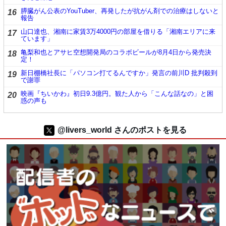
膵臓がん公表のYouTuber、再発したが抗がん剤での治療はしないと
16
報告
山口達也、湘南に家賃3万4000円の部屋を借りる「湘南エリアに来
17
ています」
亀梨和也とアサヒ空想開発局のコラボビールが8月4日から発売決
18
定！
新日棚橋社長に「パソコン打てるんですか」発言の前川D 批判殺到
19
で謝罪
映画『ちいかわ』初日9.3億円。観た人から「こんな話なの」と困
20
惑の声も
@livers_world さんのポストを見る