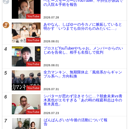
ヘビースモーカーのYouTuber、不摂生が原因で
2
の入院＆手術を報告
YouTube
2026.07.28
あやなん、しばゆーの今カノに嫉妬していると
3
明かす「いつまでも自分のものみたいに…」
YouTube
2026.08.01
プロスピYouTuberやちゃお。メンバーからのい
4
じめを告発し、相手も名指しで批判
YouTube
2026.08.01
全力マンキン、無期限休止「風俗系からギャン
5
ブル系へ」方向転換
YouTube
2026.07.31
シバターが思わず泣きそうに…？朝倉未来vs青
6
木真也がエモすぎる「あの時の桜庭和志は今の
青木真也」
YouTube
2026.07.23
ばんばんざいが今後の活動について報
7
告