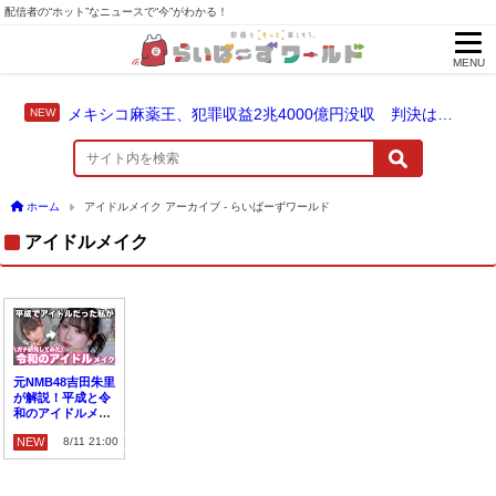
配信者の“ホット”なニュースで“今”がわかる！
MENU
メキシコ麻薬王、犯罪収益2兆4000億円没収 判決は仮釈放なしの終身刑に！
ホーム
アイドルメイク アーカイブ - らいばーずワールド
アイドルメイク
元NMB48吉田朱里
が解説！平成と令
和のアイドルメイ
クの違いとは？
NEW
8/11 21:00