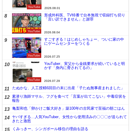
YouTube
2026.08.01
形成外科医、TV特番で台本無視で収録打ち切り
8
「言い訳できません」と謝罪
YouTube
2026.08.04
すごすぎる！はじめしゃちょー、ついに家の中
9
にゲームセンターをつくる
YouTube
2026.07.25
YouTuber、実父から金銭要求が続いていると明
10
かす「身内に脅されてるの」
YouTube
2026.07.29
たぬかな、人工授精6回目の末に出産「子たぬ無事産まれました」
11
素潜り漁師マサル、フグを食べて「言葉が出てこない」中毒症状を
12
報告
亀梨和也「卵かけご飯大好き」築100年の古民家で至福の朝ごはん
13
ヤバすぎる…人気YouTuber、女性から使用済みの〇〇〇が送られて
14
きたと激怒
くみっきー、シンガポール移住の理由を語る
15