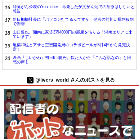
膵臓がん公表のYouTuber、再発したが抗がん剤での治療はしないと
16
報告
新日棚橋社長に「パソコン打てるんですか」発言の前川D 批判殺到
17
で謝罪
山口達也、湘南に家賃3万4000円の部屋を借りる「湘南エリアに来
18
ています」
亀梨和也とアサヒ空想開発局のコラボビールが8月4日から発売決
19
定！
映画『ちいかわ』初日9.3億円。観た人から「こんな話なの」と困
20
惑の声も
@livers_world さんのポストを見る