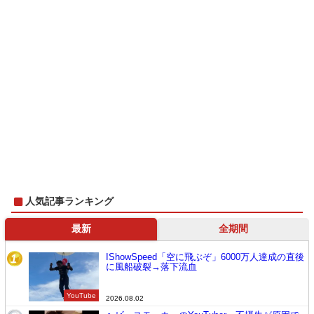
人気記事ランキング
最新
全期間
IShowSpeed「空に飛ぶぞ」6000万人達成の直後
1
に風船破裂→落下流血
YouTube
2026.08.02