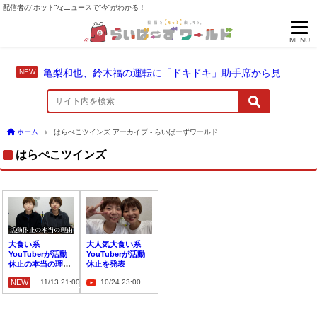
配信者の“ホット”なニュースで“今”がわかる！
MENU
亀梨和也、鈴木福の運転に「ドキドキ」助手席から見守った成長のドライブ
ホーム
はらぺこツインズ アーカイブ - らいばーずワールド
はらぺこツインズ
大食い系
大人気大食い系
YouTuberが活動
YouTuberが活動
休止の本当の理由
休止を発表
を明かす
NEW
11/13 21:00
10/24 23:00