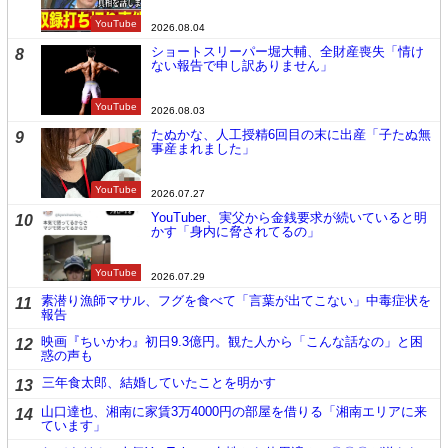
YouTube
2026.08.04
ショートスリーパー堀大輔、全財産喪失「情け
8
ない報告で申し訳ありません」
YouTube
2026.08.03
たぬかな、人工授精6回目の末に出産「子たぬ無
9
事産まれました」
YouTube
2026.07.27
YouTuber、実父から金銭要求が続いていると明
10
かす「身内に脅されてるの」
YouTube
2026.07.29
素潜り漁師マサル、フグを食べて「言葉が出てこない」中毒症状を
11
報告
映画『ちいかわ』初日9.3億円。観た人から「こんな話なの」と困
12
惑の声も
三年食太郎、結婚していたことを明かす
13
山口達也、湘南に家賃3万4000円の部屋を借りる「湘南エリアに来
14
ています」