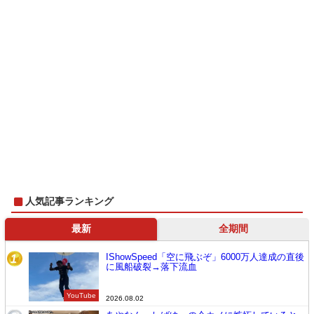
人気記事ランキング
最新
全期間
IShowSpeed「空に飛ぶぞ」6000万人達成の直後
1
に風船破裂→落下流血
YouTube
2026.08.02