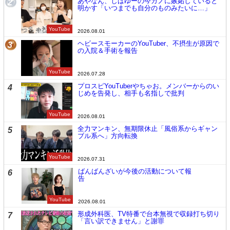
あやなん、しばゆーの今カノに嫉妬していると
2
明かす「いつまでも自分のものみたいに…」
YouTube
2026.08.01
ヘビースモーカーのYouTuber、不摂生が原因で
3
の入院＆手術を報告
YouTube
2026.07.28
プロスピYouTuberやちゃお。メンバーからのい
4
じめを告発し、相手も名指しで批判
YouTube
2026.08.01
全力マンキン、無期限休止「風俗系からギャン
5
ブル系へ」方向転換
YouTube
2026.07.31
ばんばんざいが今後の活動について報
6
告
YouTube
2026.08.01
形成外科医、TV特番で台本無視で収録打ち切り
7
「言い訳できません」と謝罪