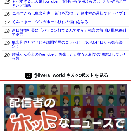
ヤバすぎる…人気YouTuber、女性から使用済みの〇〇〇が送られて
15
きたと激怒
エモすぎる…亀梨和也、免許を取得した鈴木福の運転でドライブ！
16
くみっきー、シンガポール移住の理由を語る
17
新日棚橋社長に「パソコン打てるんですか」発言の前川D 批判殺到
18
で謝罪
亀梨和也とアサヒ空想開発局のコラボビールが8月4日から発売決
19
定！
膵臓がん公表のYouTuber、再発したが抗がん剤での治療はしないと
20
報告
@livers_world さんのポストを見る