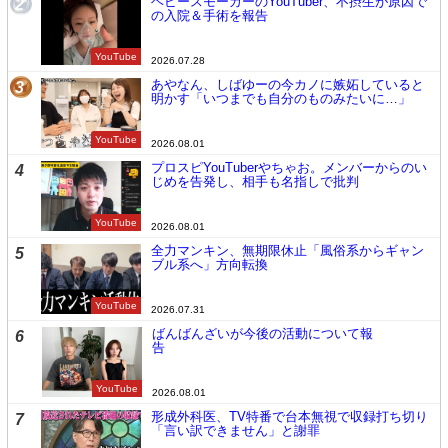
ヘビースモーカーのYouTuber、不摂生が原因で
2
の入院＆手術を報告
YouTube
2026.07.28
あやなん、しばゆーの今カノに嫉妬していると
3
明かす「いつまでも自分のものみたいに…」
YouTube
2026.08.01
プロスピYouTuberやちゃお。メンバーからのい
4
じめを告発し、相手も名指しで批判
YouTube
2026.08.01
全力マンキン、無期限休止「風俗系からギャン
5
ブル系へ」方向転換
YouTube
2026.07.31
ばんばんざいが今後の活動について報
6
告
YouTube
2026.08.01
形成外科医、TV特番で台本無視で収録打ち切り
7
「言い訳できません」と謝罪