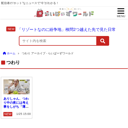
配信者の“ホット”なニュースで“今”がわかる！
MENU
「リゾートなのに紛争地」検問2つ越えた先で見た日常
ホーム
つわり アーカイブ - らいばーずワールド
つわり
ありしゃん、つわ
り中の夜には考え
事をしがち「薄い
血がついていて」
NEW
1/25 15:00