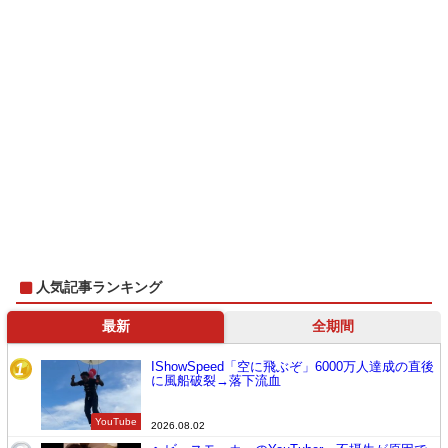
人気記事ランキング
最新
全期間
IShowSpeed「空に飛ぶぞ」6000万人達成の直後
1
に風船破裂→落下流血
YouTube
2026.08.02