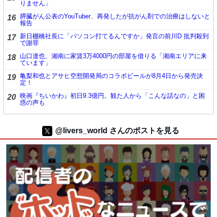
りません」
膵臓がん公表のYouTuber、再発したが抗がん剤での治療はしないと
16
報告
新日棚橋社長に「パソコン打てるんですか」発言の前川D 批判殺到
17
で謝罪
山口達也、湘南に家賃3万4000円の部屋を借りる「湘南エリアに来
18
ています」
亀梨和也とアサヒ空想開発局のコラボビールが8月4日から発売決
19
定！
映画『ちいかわ』初日9.3億円。観た人から「こんな話なの」と困
20
惑の声も
@livers_world さんのポストを見る