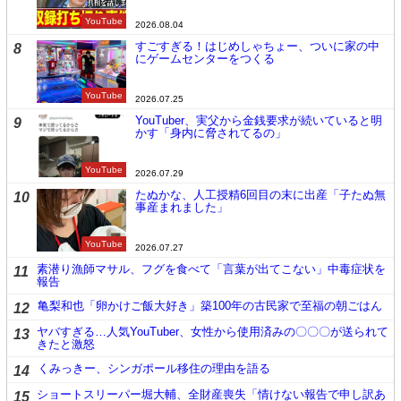
YouTube
2026.08.04
すごすぎる！はじめしゃちょー、ついに家の中
8
にゲームセンターをつくる
YouTube
2026.07.25
YouTuber、実父から金銭要求が続いていると明
9
かす「身内に脅されてるの」
YouTube
2026.07.29
たぬかな、人工授精6回目の末に出産「子たぬ無
10
事産まれました」
YouTube
2026.07.27
素潜り漁師マサル、フグを食べて「言葉が出てこない」中毒症状を
11
報告
亀梨和也「卵かけご飯大好き」築100年の古民家で至福の朝ごはん
12
ヤバすぎる…人気YouTuber、女性から使用済みの〇〇〇が送られて
13
きたと激怒
くみっきー、シンガポール移住の理由を語る
14
ショートスリーパー堀大輔、全財産喪失「情けない報告で申し訳あ
15