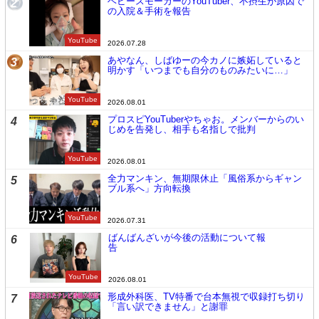
ヘビースモーカーのYouTuber、不摂生が原因で
2
の入院＆手術を報告
YouTube
2026.07.28
あやなん、しばゆーの今カノに嫉妬していると
3
明かす「いつまでも自分のものみたいに…」
YouTube
2026.08.01
プロスピYouTuberやちゃお。メンバーからのい
4
じめを告発し、相手も名指しで批判
YouTube
2026.08.01
全力マンキン、無期限休止「風俗系からギャン
5
ブル系へ」方向転換
YouTube
2026.07.31
ばんばんざいが今後の活動について報
6
告
YouTube
2026.08.01
形成外科医、TV特番で台本無視で収録打ち切り
7
「言い訳できません」と謝罪