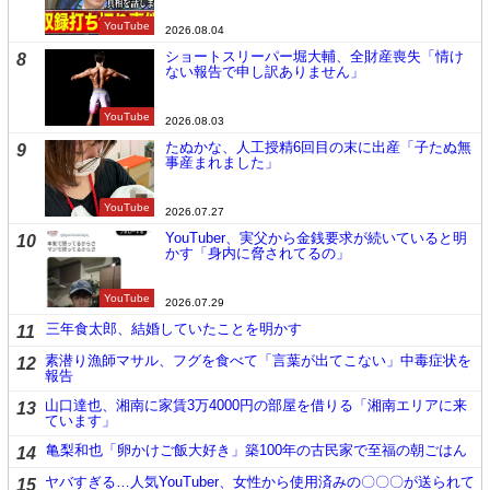
YouTube
2026.08.04
ショートスリーパー堀大輔、全財産喪失「情け
8
ない報告で申し訳ありません」
YouTube
2026.08.03
たぬかな、人工授精6回目の末に出産「子たぬ無
9
事産まれました」
YouTube
2026.07.27
YouTuber、実父から金銭要求が続いていると明
10
かす「身内に脅されてるの」
YouTube
2026.07.29
三年食太郎、結婚していたことを明かす
11
素潜り漁師マサル、フグを食べて「言葉が出てこない」中毒症状を
12
報告
山口達也、湘南に家賃3万4000円の部屋を借りる「湘南エリアに来
13
ています」
亀梨和也「卵かけご飯大好き」築100年の古民家で至福の朝ごはん
14
ヤバすぎる…人気YouTuber、女性から使用済みの〇〇〇が送られて
15