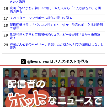
きたと激怒
映画『ちいかわ』初日9.3億円。観た人から「こんな話なの」と困
16
惑の声も
くみっきー、シンガポール移住の理由を語る
17
新日棚橋社長に「パソコン打てるんですか」発言の前川D 批判殺到
18
で謝罪
亀梨和也とアサヒ空想開発局のコラボビールが8月4日から発売決
19
定！
膵臓がん公表のYouTuber、再発したが抗がん剤での治療はしないと
20
報告
@livers_world さんのポストを見る