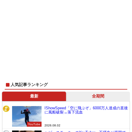
人気記事ランキング
最新
全期間
IShowSpeed「空に飛ぶぞ」6000万人達成の直後
1
に風船破裂→落下流血
YouTube
2026.08.02