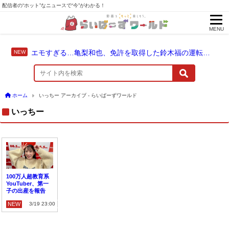
配信者の“ホット”なニュースで“今”がわかる！
MENU
エモすぎる…亀梨和也、免許を取得した鈴木福の運転でドライブ！
ホーム
いっちー アーカイブ - らいばーずワールド
いっちー
100万人超教育系
YouTuber、第一
子の出産を報告
NEW
3/19 23:00